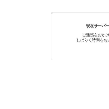
現在サーバ
ご迷惑をおか
しばらく時間をお