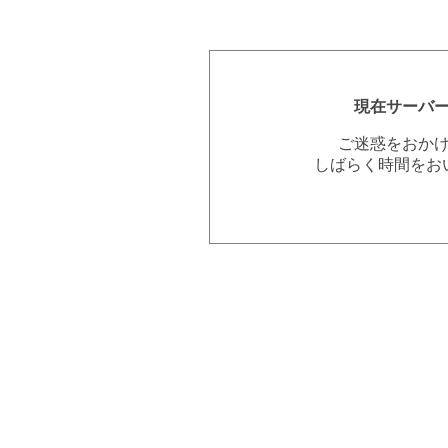
現在サーバ
ご迷惑をおか
しばらく時間をお