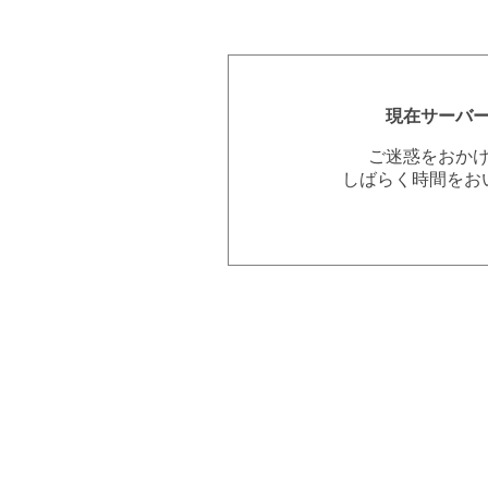
現在サーバ
ご迷惑をおか
しばらく時間をお