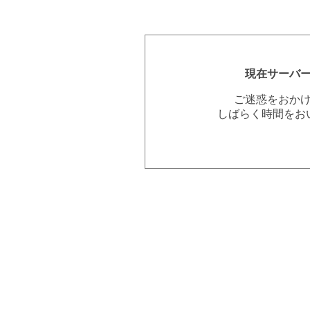
現在サーバ
ご迷惑をおか
しばらく時間をお