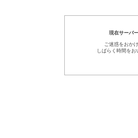
現在サーバ
ご迷惑をおか
しばらく時間をお