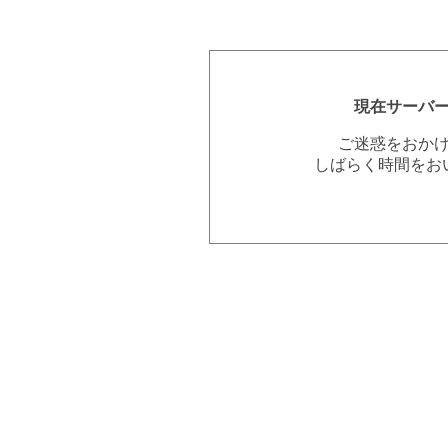
現在サーバ
ご迷惑をおか
しばらく時間をお