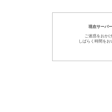
現在サーバ
ご迷惑をおか
しばらく時間をお