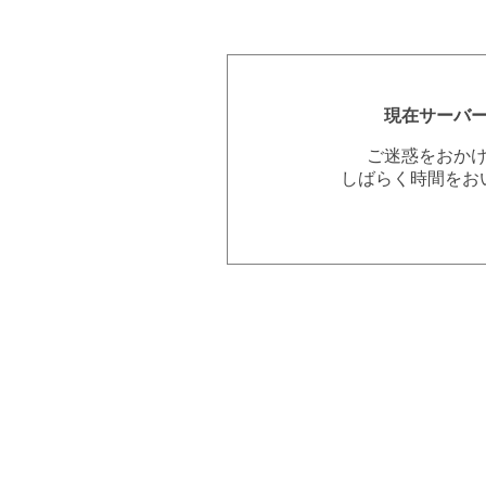
現在サーバ
ご迷惑をおか
しばらく時間をお