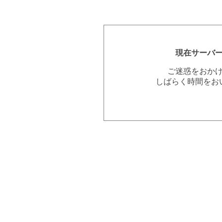
現在サーバ
ご迷惑をおか
しばらく時間をお