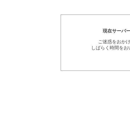
現在サーバ
ご迷惑をおか
しばらく時間をお