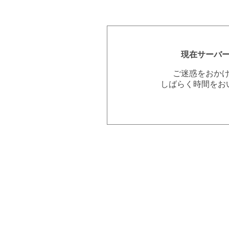
現在サーバ
ご迷惑をおか
しばらく時間をお