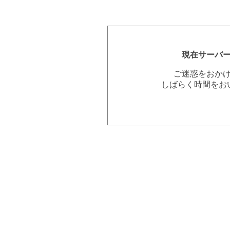
現在サーバ
ご迷惑をおか
しばらく時間をお