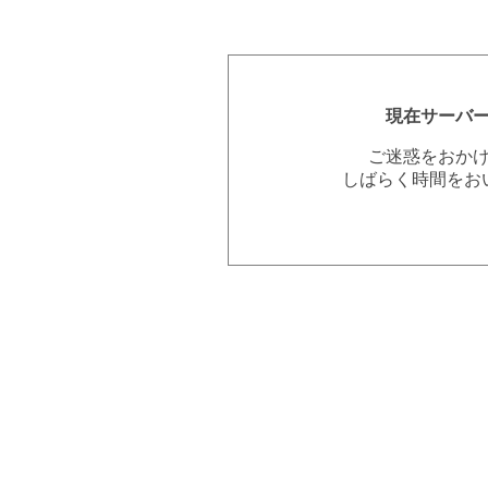
現在サーバ
ご迷惑をおか
しばらく時間をお