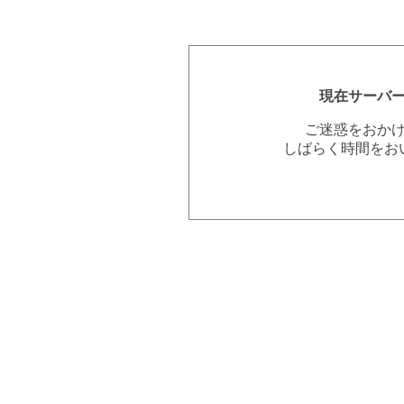
現在サーバ
ご迷惑をおか
しばらく時間をお