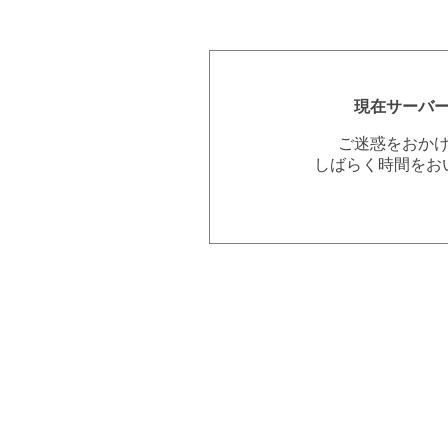
現在サーバ
ご迷惑をおか
しばらく時間をお