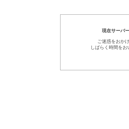
現在サーバ
ご迷惑をおか
しばらく時間をお