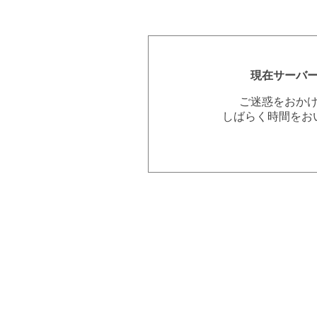
現在サーバ
ご迷惑をおか
しばらく時間をお