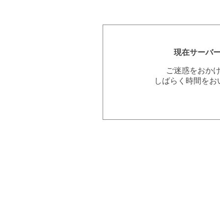
現在サーバ
ご迷惑をおか
しばらく時間をお