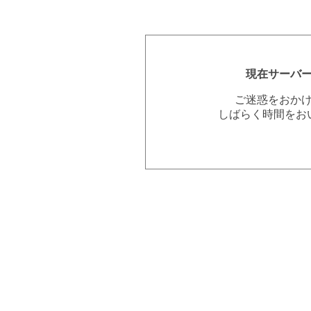
現在サーバ
ご迷惑をおか
しばらく時間をお