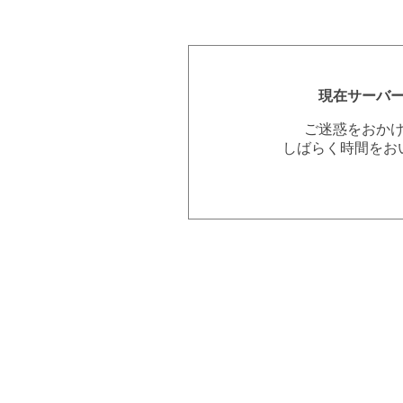
現在サーバ
ご迷惑をおか
しばらく時間をお