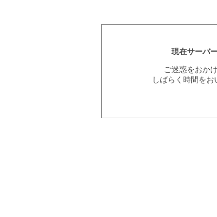
現在サーバ
ご迷惑をおか
しばらく時間をお