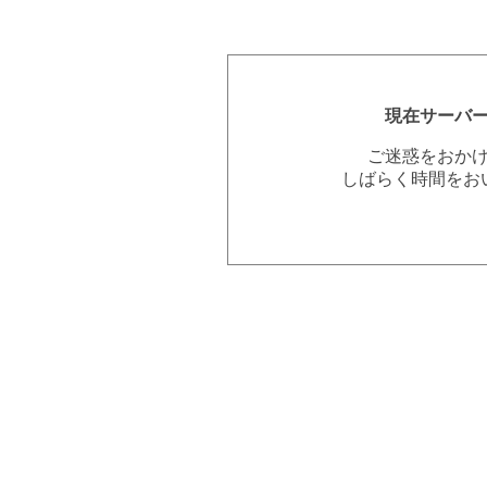
現在サーバ
ご迷惑をおか
しばらく時間をお