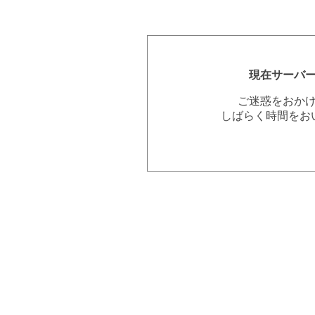
現在サーバ
ご迷惑をおか
しばらく時間をお