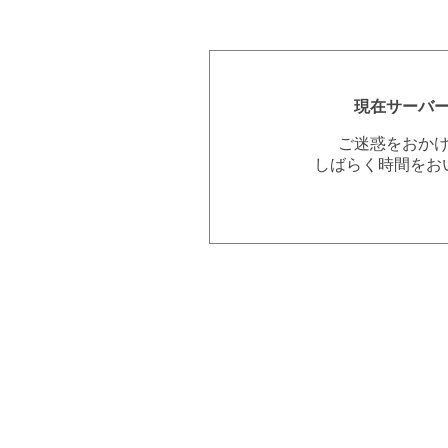
現在サーバ
ご迷惑をおか
しばらく時間をお