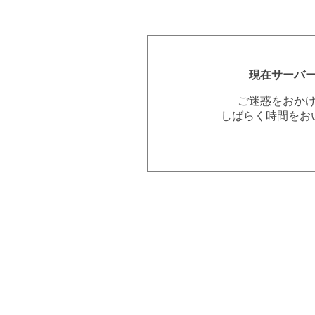
現在サーバ
ご迷惑をおか
しばらく時間をお