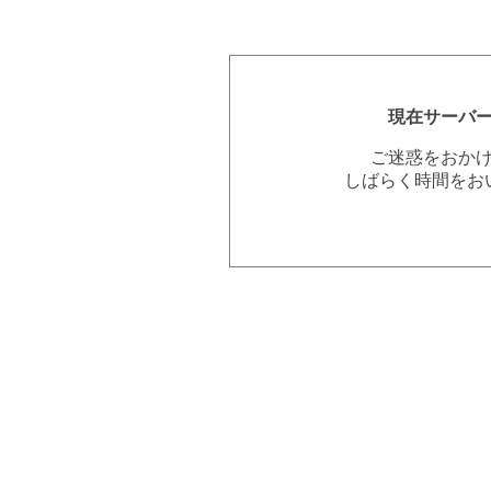
現在サーバ
ご迷惑をおか
しばらく時間をお