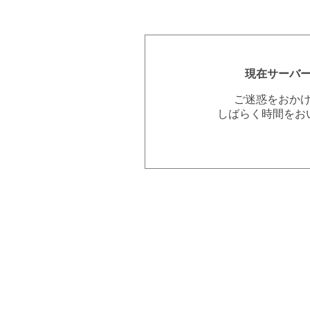
現在サーバ
ご迷惑をおか
しばらく時間をお