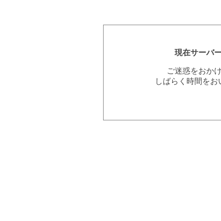
現在サーバ
ご迷惑をおか
しばらく時間をお