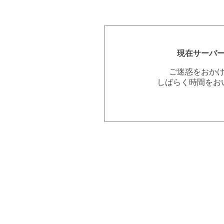
現在サーバ
ご迷惑をおか
しばらく時間をお