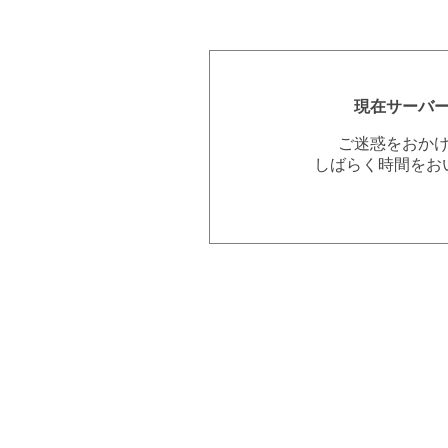
現在サーバ
ご迷惑をおか
しばらく時間をお