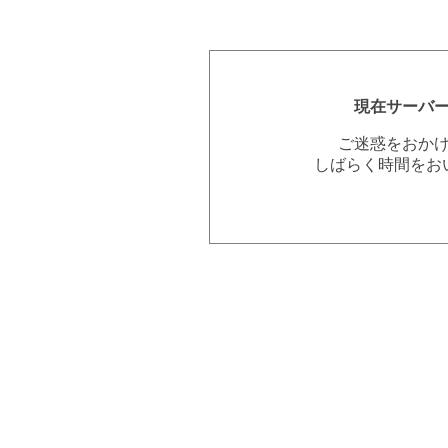
現在サーバ
ご迷惑をおか
しばらく時間をお