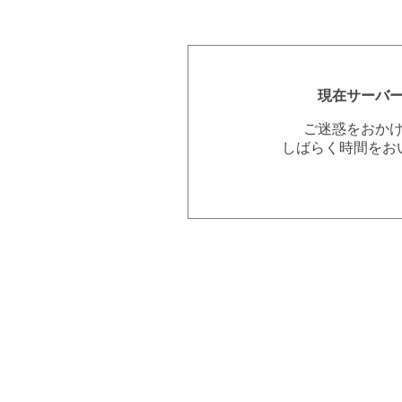
現在サーバ
ご迷惑をおか
しばらく時間をお