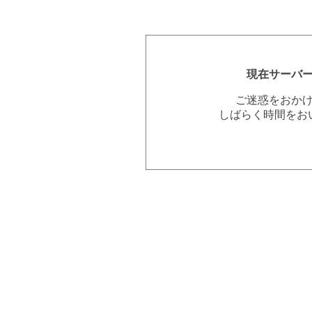
現在サーバ
ご迷惑をおか
しばらく時間をお