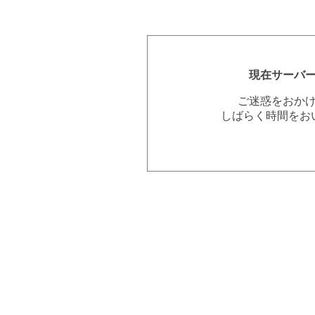
現在サーバ
ご迷惑をおか
しばらく時間をお