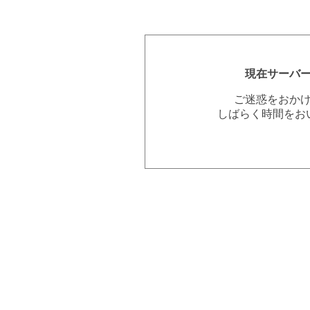
現在サーバ
ご迷惑をおか
しばらく時間をお