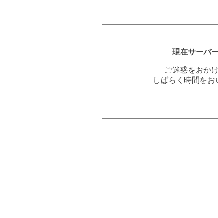
現在サーバ
ご迷惑をおか
しばらく時間をお