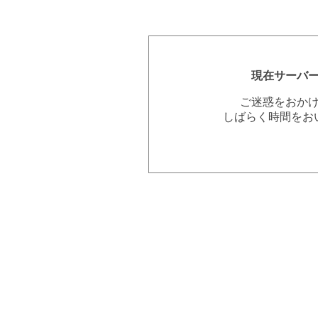
現在サーバ
ご迷惑をおか
しばらく時間をお