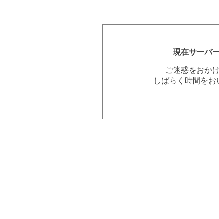
現在サーバ
ご迷惑をおか
しばらく時間をお