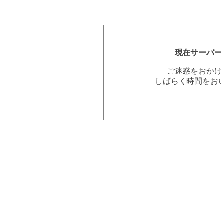
現在サーバ
ご迷惑をおか
しばらく時間をお