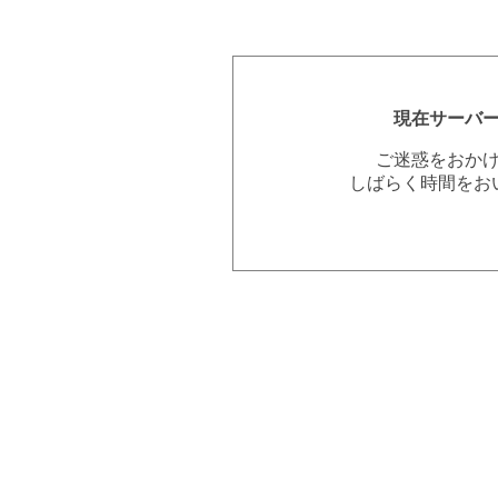
現在サーバ
ご迷惑をおか
しばらく時間をお