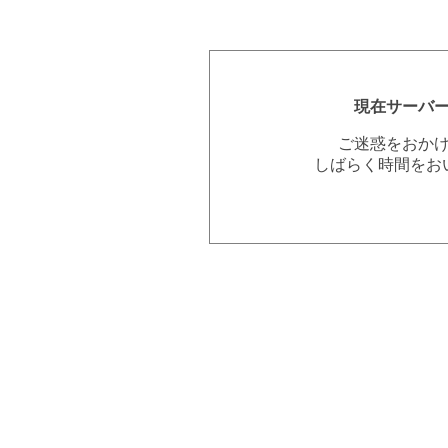
現在サーバ
ご迷惑をおか
しばらく時間をお