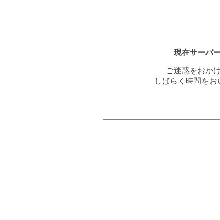
現在サーバ
ご迷惑をおか
しばらく時間をお