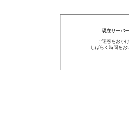
現在サーバ
ご迷惑をおか
しばらく時間をお