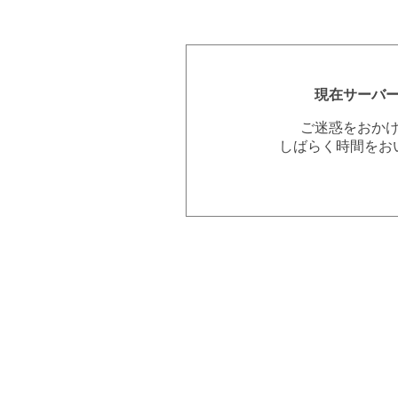
現在サーバ
ご迷惑をおか
しばらく時間をお