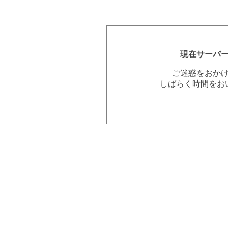
現在サーバ
ご迷惑をおか
しばらく時間をお