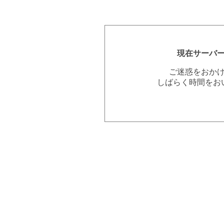
現在サーバ
ご迷惑をおか
しばらく時間をお