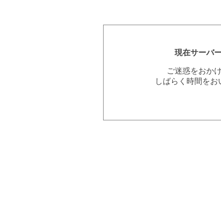
現在サーバ
ご迷惑をおか
しばらく時間をお