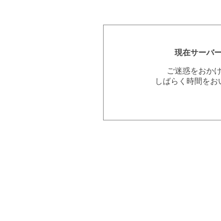
現在サーバ
ご迷惑をおか
しばらく時間をお