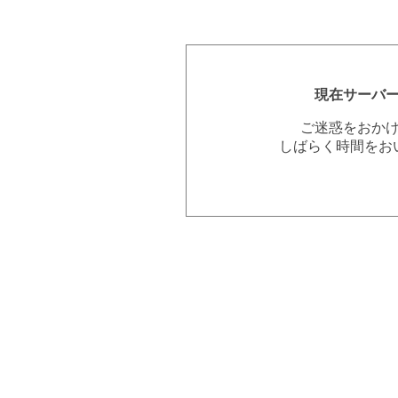
現在サーバ
ご迷惑をおか
しばらく時間をお