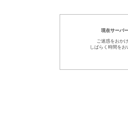
現在サーバ
ご迷惑をおか
しばらく時間をお